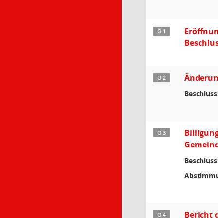
Eröffnun
Ö 1
Beschlus
Änderun
Ö 2
Beschluss
Billigun
Ö 3
Gemeind
Beschluss
Abstimmu
Bericht 
Ö 4