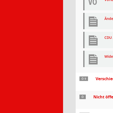
VO
Ände
CDU 
Wide
Verschi
Ö 9
Nicht öff
Ö