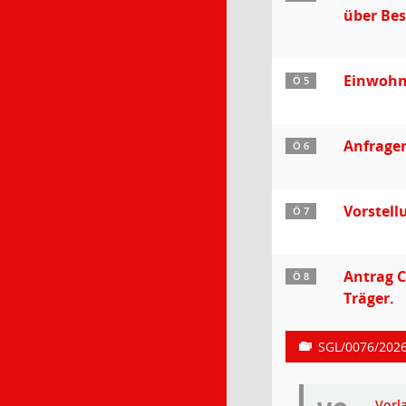
über Be
Einwohn
Ö 5
Anfragen
Ö 6
Vorstell
Ö 7
Antrag C
Ö 8
Träger.
SGL/0076/202
Vorl