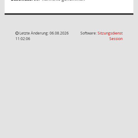
Letzte Änderung: 06.08.2026
Software:
Sitzungsdienst
(Wird in
11:02:06
Session