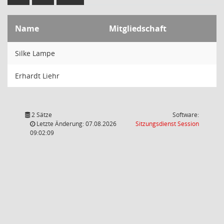
Name
Mitgliedschaft
Silke Lampe
Erhardt Liehr
2 Sätze
Software:
(Wird in
Letzte Änderung: 07.08.2026
Sitzungsdienst
Session
09:02:09