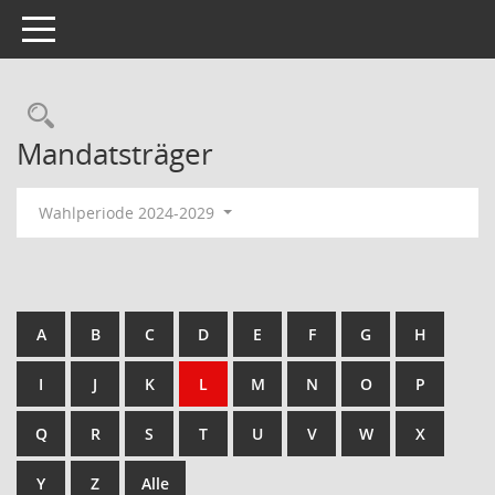
Toggle navigation
Rechercheauswahl
Mandatsträger
Wahlperiode 2024-2029
A
B
C
D
E
F
G
H
I
J
K
L
M
N
O
P
Q
R
S
T
U
V
W
X
Y
Z
Alle