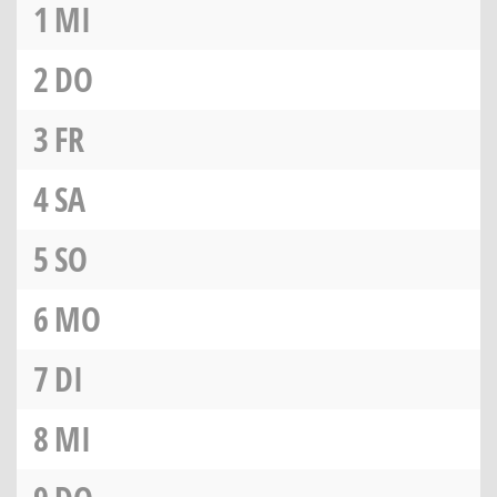
1
MI
2
DO
3
FR
4
SA
5
SO
6
MO
7
DI
8
MI