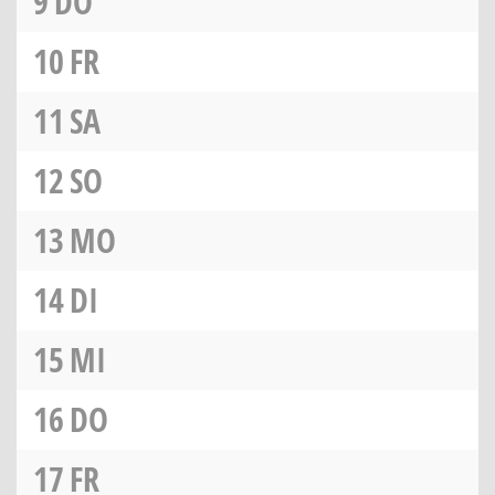
9
DO
10
FR
11
SA
12
SO
13
MO
14
DI
15
MI
16
DO
17
FR