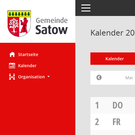
Toggle navigation
Kalender 20
Startseite
Kalender
Kalender
Organisation
Mai
1
DO
2
FR