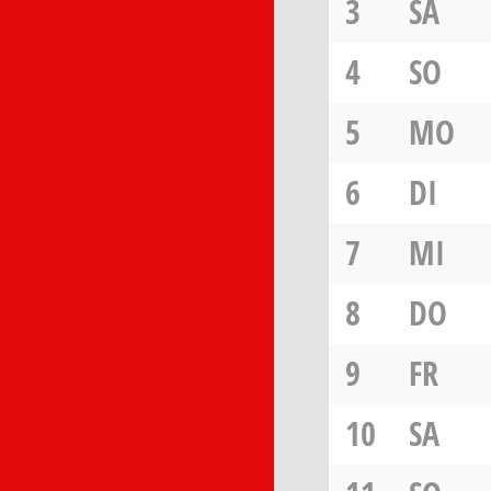
3
SA
4
SO
5
MO
6
DI
7
MI
8
DO
9
FR
10
SA