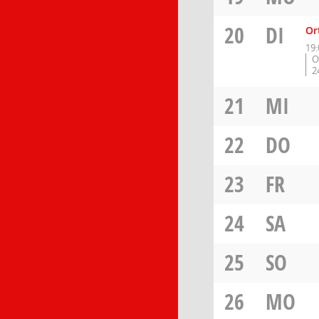
20
DI
Or
19:
O
2
21
MI
22
DO
23
FR
24
SA
25
SO
26
MO