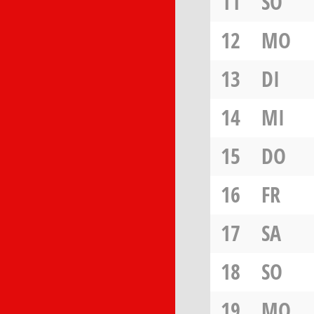
11
SO
12
MO
13
DI
14
MI
15
DO
16
FR
17
SA
18
SO
19
MO