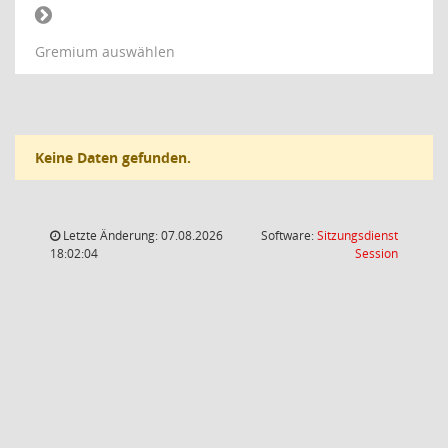
Gremium auswählen
Keine Daten gefunden.
Letzte Änderung: 07.08.2026
Software:
Sitzungsdienst
(Wird in
18:02:04
Session