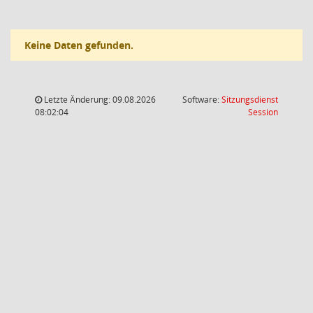
Keine Daten gefunden.
Letzte Änderung: 09.08.2026
Software:
Sitzungsdienst
(Wird in
08:02:04
Session