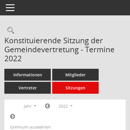
Toggle navigation
Rechercheauswahl
Konstituierende Sitzung der
Gemeindevertretung - Termine
2022
Informationen
Mitglieder
Vertreter
Sitzungen
Jahr
2022
Gremium auswählen