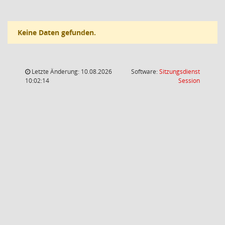
Keine Daten gefunden.
Letzte Änderung: 10.08.2026
Software:
Sitzungsdienst
(Wird in
10:02:14
Session