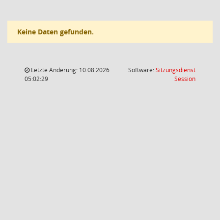
Keine Daten gefunden.
Letzte Änderung: 10.08.2026
Software:
Sitzungsdienst
(Wird in
05:02:29
Session