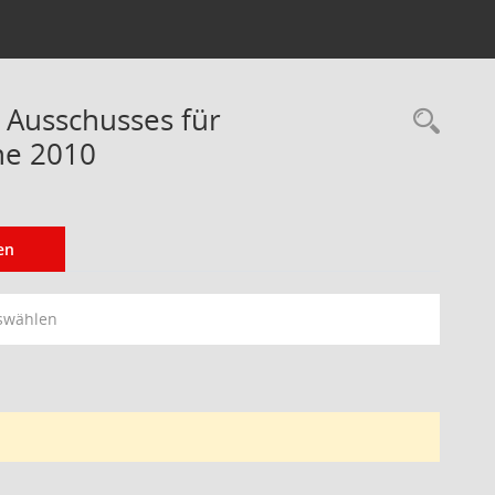
 Ausschusses für
Rec
ne 2010
en
swählen