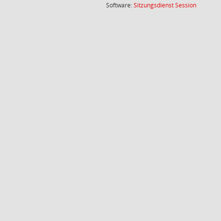
(Wird in
Software:
Sitzungsdienst
Session