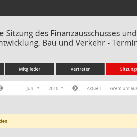
Sitzung des Finanzausschusses und
wicklung, Bau und Verkehr - Termi
Mitglieder
Vertreter
Sitzung
Juni
2010
Aktuell
Gremium au
den.