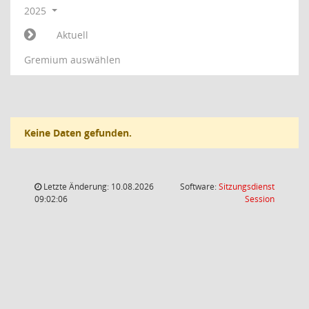
2025
Aktuell
Gremium auswählen
Keine Daten gefunden.
Letzte Änderung: 10.08.2026
Software:
Sitzungsdienst
(Wird in
09:02:06
Session