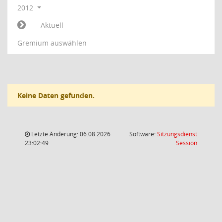
2012
Aktuell
Gremium auswählen
Keine Daten gefunden.
Letzte Änderung: 06.08.2026
Software:
Sitzungsdienst
(Wird in
23:02:49
Session