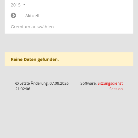
2015
Aktuell
Gremium auswählen
Keine Daten gefunden.
Letzte Änderung: 07.08.2026
Software:
Sitzungsdienst
(Wird in
21:02:06
Session