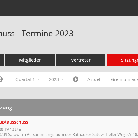
uss - Termine 2023
Mitglieder
Vertreter
Sitzung
Quartal 1
2023
Aktuell
Gremium au
tzung
uptausschuss
00-19:40 Uhr
8239 Satow, im Versammlungsraum des Rathauses Satow, Heller Weg 2A, 18