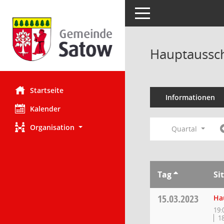
Toggle navigation
Hauptaussch
Startseite
Informationen
Kalender
Organisation
Quartal
Tag
Si
15.03.2023
Ha
19:
1