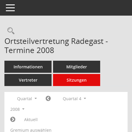
Toggle navigation
Rechercheauswahl
Ortsteilvertretung Radegast -
Termine 2008
Informationen
Mitglieder
Vertreter
Sitzungen
Quartal
Quartal 4
2008
Aktuell
Gremium auswählen