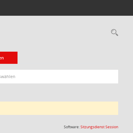
Rec
en
swählen
(Wird in
Software:
Sitzungsdienst
Session