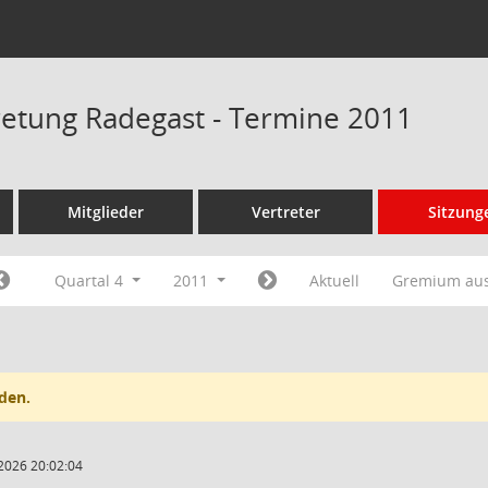
tretung Radegast - Termine 2011
Mitglieder
Vertreter
Sitzung
Quartal 4
2011
Aktuell
Gremium au
den.
2026 20:02:04