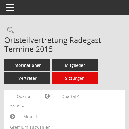
Toggle navigation
Rechercheauswahl
Ortsteilvertretung Radegast -
Termine 2015
Informationen
Mitglieder
Vertreter
Sitzungen
Quartal
Quartal 4
2015
Aktuell
Gremium auswählen