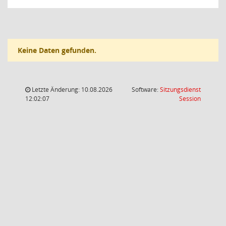
Keine Daten gefunden.
Letzte Änderung: 10.08.2026
Software:
Sitzungsdienst
(Wird in
12:02:07
Session