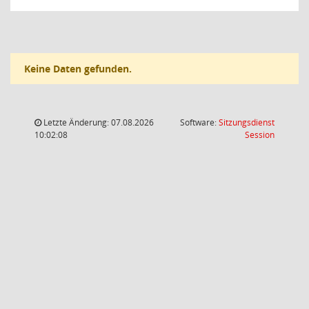
Keine Daten gefunden.
Letzte Änderung: 07.08.2026
Software:
Sitzungsdienst
(Wird in
10:02:08
Session