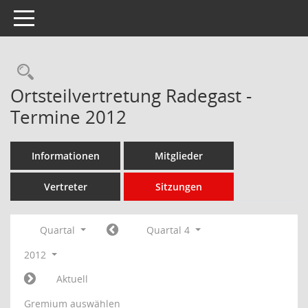
Toggle navigation
Rechercheauswahl
Ortsteilvertretung Radegast -
Termine 2012
Informationen
Mitglieder
Vertreter
Sitzungen
Quartal
Quartal 4
2012
Aktuell
Gremium auswählen